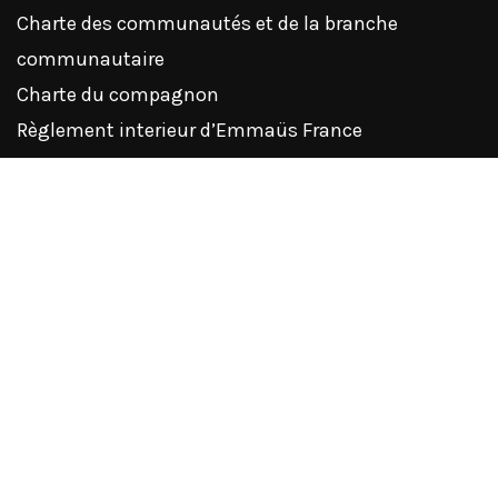
Charte des communautés et de la branche
communautaire
Charte du compagnon
Règlement interieur d’Emmaüs France
Statuts d’Emmaüs France
ARTICLES RÉCENTS
HORAIRES D’ETE
Horaires d’été du 1/07/2026 au 31/08/2026
Emmaüs Catalogne fête ses 30 ans d’existence