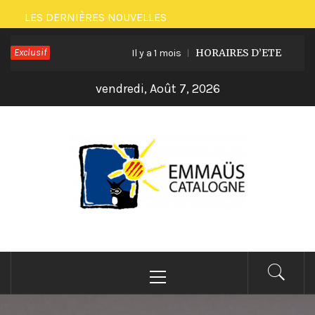
LES DERNIÈRES NOUVELLES
Exclusif
HORAIRES D’ETE
Il y a 1 mois
Il y
vendredi, Août 7, 2026
EMMAÜS CATALOGNE
Ne pas subir toujours agir